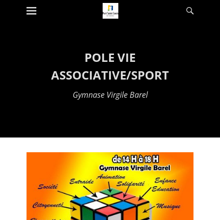
Premier menu
Reche
Passer
au
contenu
POLE VIE
ASSOCIATIVE/SPORT
Gymnase Virgile Barel