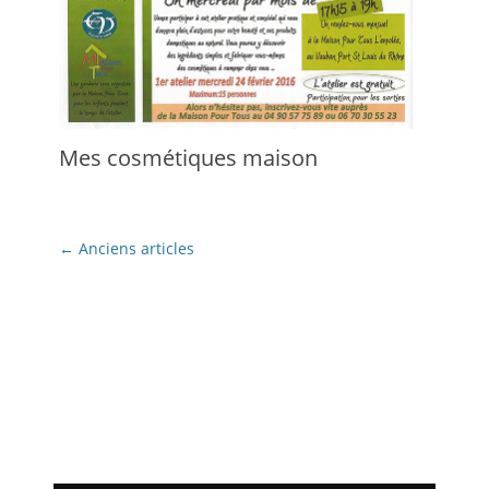
Mes cosmétiques maison
Navigation
←
Anciens articles
des
articles