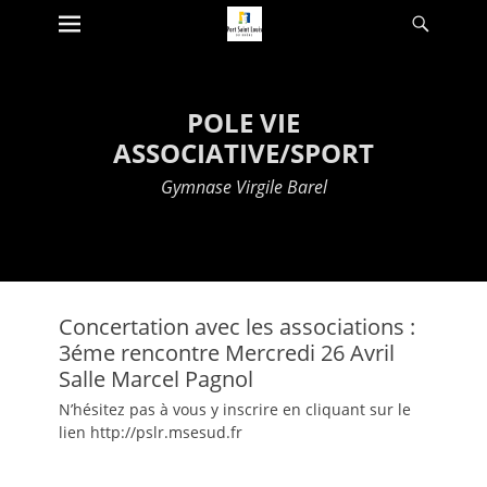
Premier menu
Reche
Passer
au
contenu
POLE VIE
ASSOCIATIVE/SPORT
Gymnase Virgile Barel
Concertation avec les associations :
3éme rencontre Mercredi 26 Avril
Salle Marcel Pagnol
N’hésitez pas à vous y inscrire en cliquant sur le
lien http://pslr.msesud.fr